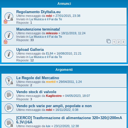
Annunci
Regolamento DiyItalia.eu
Ultimo messaggio da
robi
«
27/01/2015, 23:38
Inviato in
La Musica e il Fai da Te
Risposte:
1
Manutenzione terminata!
Ultimo messaggio da
mlessio
«
18/11/2019, 11:24
Inviato in
La Musica e il Fai da Te
Risposte:
33
1
2
3
Upload Galleria
Ultimo messaggio da
EL84
«
16/08/2010, 21:21
Inviato in
La Musica e il Fai da Te
Risposte:
12
Argomenti
Le Regole del Mercatino
Ultimo messaggio da
meritil
«
29/04/2011, 1:24
Risposte:
2
Vendo stock di valvole
Ultimo messaggio da
Kagliostro
«
04/05/2023, 18:07
Risposte:
3
Vendo pcb varie per ampli, popolate e non
Ultimo messaggio da
robi
«
16/11/2022, 0:38
[CERCO] Trasformazione di alimentazione 320+320@200mA
6.3V@6A
Ultimo messaggio da
luix
«
23/12/2020, 12:38