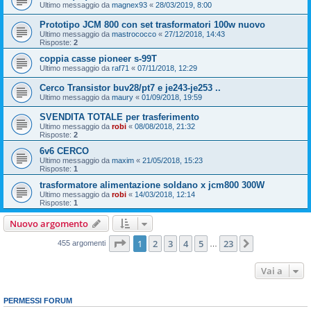
Ultimo messaggio da
magnex93
«
28/03/2019, 8:00
Prototipo JCM 800 con set trasformatori 100w nuovo
Ultimo messaggio da
mastrococco
«
27/12/2018, 14:43
Risposte:
2
coppia casse pioneer s-99T
Ultimo messaggio da
raf71
«
07/11/2018, 12:29
Cerco Transistor buv28/pt7 e je243-je253 ..
Ultimo messaggio da
maury
«
01/09/2018, 19:59
SVENDITA TOTALE per trasferimento
Ultimo messaggio da
robi
«
08/08/2018, 21:32
Risposte:
2
6v6 CERCO
Ultimo messaggio da
maxim
«
21/05/2018, 15:23
Risposte:
1
trasformatore alimentazione soldano x jcm800 300W
Ultimo messaggio da
robi
«
14/03/2018, 12:14
Risposte:
1
Nuovo argomento
Pagina
1
di
23
1
2
3
4
5
23
Prossimo
455 argomenti
…
Vai a
PERMESSI FORUM