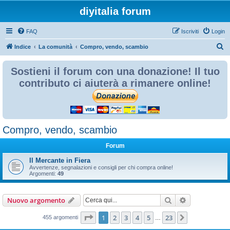
diyitalia forum
FAQ
Iscriviti
Login
C
Indice
La comunità
Compro, vendo, scambio
e
Sostieni il forum con una donazione! Il tuo
r
contributo ci aiuterà a rimanere online!
c
a
Compro, vendo, scambio
Forum
Il Mercante in Fiera
Avvertenze, segnalazioni e consigli per chi compra online!
Argomenti:
49
Cerca
Ricerca avan
Nuovo argomento
Pagina
1
di
23
1
2
3
4
5
23
Prossimo
455 argomenti
…