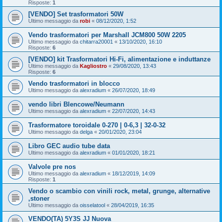
Risposte:
1
[VENDO] Set trasformatori 50W
Ultimo messaggio da
robi
«
08/12/2020, 1:52
Vendo trasformatori per Marshall JCM800 50W 2205
Ultimo messaggio da
chitarra20001
«
13/10/2020, 16:10
Risposte:
6
[VENDO] kit Trasformatori Hi-Fi, alimentazione e induttanze
Ultimo messaggio da
Kagliostro
«
29/08/2020, 13:43
Risposte:
6
Vendo trasformatori in blocco
Ultimo messaggio da
alexradium
«
26/07/2020, 18:49
vendo libri Blencowe/Neumann
Ultimo messaggio da
alexradium
«
22/07/2020, 14:43
Trasformatore toroidale 0-270 | 0-6,3 | 32-0-32
Ultimo messaggio da
delga
«
20/01/2020, 23:04
Libro GEC audio tube data
Ultimo messaggio da
alexradium
«
01/01/2020, 18:21
Valvole pre nos
Ultimo messaggio da
alexradium
«
18/12/2019, 14:09
Risposte:
1
Vendo o scambio con vinili rock, metal, grunge, alternative
,stoner
Ultimo messaggio da
oisselatool
«
28/04/2019, 16:35
VENDO(TA) 5Y3S JJ Nuova