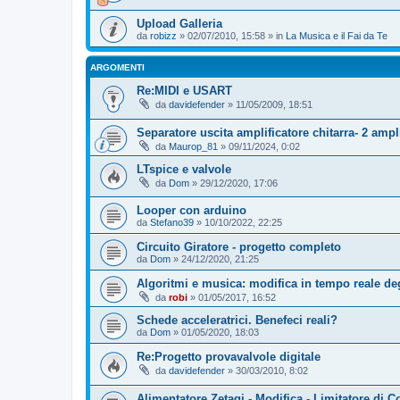
Upload Galleria
da
robizz
» 02/07/2010, 15:58 » in
La Musica e il Fai da Te
ARGOMENTI
Re:MIDI e USART
da
davidefender
» 11/05/2009, 18:51
Separatore uscita amplificatore chitarra- 2 amp
da
Maurop_81
» 09/11/2024, 0:02
LTspice e valvole
da
Dom
» 29/12/2020, 17:06
Looper con arduino
da
Stefano39
» 10/10/2022, 22:25
Circuito Giratore - progetto completo
da
Dom
» 24/12/2020, 21:25
Algoritmi e musica: modifica in tempo reale degl
da
robi
» 01/05/2017, 16:52
Schede acceleratrici. Benefeci reali?
da
Dom
» 01/05/2020, 18:03
Re:Progetto provavalvole digitale
da
davidefender
» 30/03/2010, 8:02
Alimentatore Zetagi - Modifica - Limitatore di C