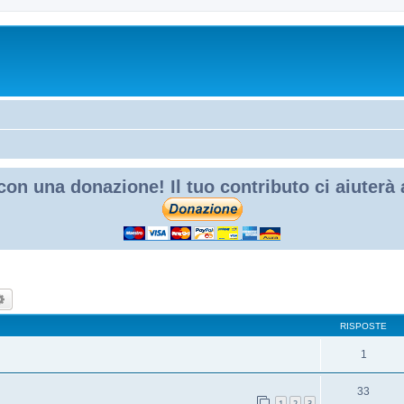
con una donazione! Il tuo contributo ci aiuterà
ca
Ricerca avanzata
RISPOSTE
1
33
1
2
3