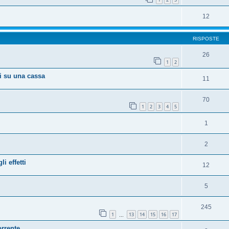
12
RISPOSTE
26
1
2
li su una cassa
11
70
1
2
3
4
5
1
2
i effetti
12
5
245
1
13
14
15
16
17
…
orrente