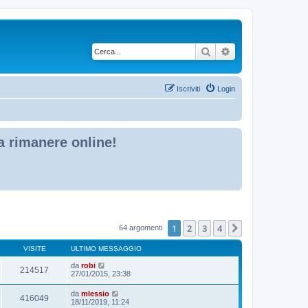
Cerca
Ricerca avanzata
Iscriviti
Login
 a rimanere online!
1
2
3
4
Prossimo
64 argomenti
VISITE
ULTIMO MESSAGGIO
da
robi
214517
27/01/2015, 23:38
da
mlessio
416049
18/11/2019, 11:24