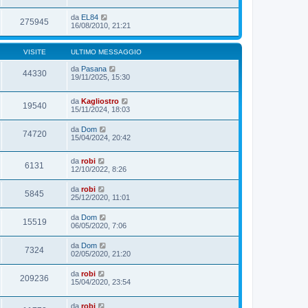
da
EL84
275945
16/08/2010, 21:21
VISITE
ULTIMO MESSAGGIO
da
Pasana
44330
19/11/2025, 15:30
da
Kagliostro
19540
15/11/2024, 18:03
da
Dom
74720
15/04/2024, 20:42
da
robi
6131
12/10/2022, 8:26
da
robi
5845
25/12/2020, 11:01
da
Dom
15519
06/05/2020, 7:06
da
Dom
7324
02/05/2020, 21:20
da
robi
209236
15/04/2020, 23:54
da
robi