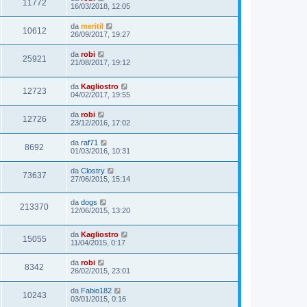
11772
16/03/2018, 12:05
da
meritil
10612
26/09/2017, 19:27
da
robi
25921
21/08/2017, 19:12
da
Kagliostro
12723
04/02/2017, 19:55
da
robi
12726
23/12/2016, 17:02
da
raf71
8692
01/03/2016, 10:31
da
Clostry
73637
27/06/2015, 15:14
da
dogs
213370
12/06/2015, 13:20
da
Kagliostro
15055
11/04/2015, 0:17
da
robi
8342
26/02/2015, 23:01
da
Fabio182
10243
03/01/2015, 0:16