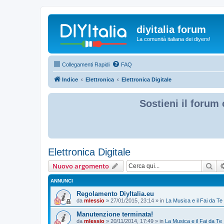
diyitalia forum
La comunità italiana dei diyers!
Collegamenti Rapidi
FAQ
Indice
Elettronica
Elettronica Digitale
Sostieni il forum 
Elettronica Digitale
Cer
Nuovo argomento
ANNUNCI
Regolamento DiyItalia.eu
da
mlessio
» 27/01/2015, 23:14 » in
La Musica e il Fai da Te
Manutenzione terminata!
da
mlessio
» 20/11/2014, 17:49 » in
La Musica e il Fai da Te