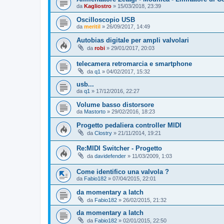
da
Kagliostro
» 15/03/2018, 23:39
Oscilloscopio USB
da
meritil
» 26/09/2017, 14:49
Autobias digitale per ampli valvolari
da
robi
» 29/01/2017, 20:03
telecamera retromarcia e smartphone
da
q1
» 04/02/2017, 15:32
usb...
da
q1
» 17/12/2016, 22:27
Volume basso distorsore
da
Mastorto
» 29/02/2016, 18:23
Progetto pedaliera controller MIDI
da
Clostry
» 21/11/2014, 19:21
Re:MIDI Switcher - Progetto
da
davidefender
» 11/03/2009, 1:03
Come identifico una valvola ?
da
Fabio182
» 07/04/2015, 22:01
da momentary a latch
da
Fabio182
» 26/02/2015, 21:32
da momentary a latch
da
Fabio182
» 02/01/2015, 22:50