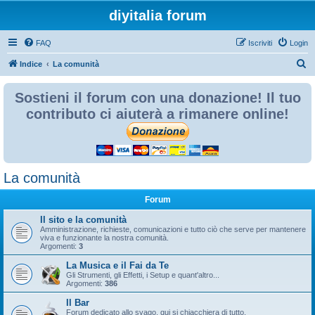
diyitalia forum
FAQ
Iscriviti
Login
C
Indice
La comunità
e
Sostieni il forum con una donazione! Il tuo
r
contributo ci aiuterà a rimanere online!
c
a
La comunità
Forum
Il sito e la comunità
Amministrazione, richieste, comunicazioni e tutto ciò che serve per mantenere
viva e funzionante la nostra comunità.
Argomenti:
3
La Musica e il Fai da Te
Gli Strumenti, gli Effetti, i Setup e quant'altro...
Argomenti:
386
Il Bar
Forum dedicato allo svago, qui si chiacchiera di tutto.