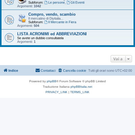
Subforum:
Le persone
,
Gli Eventi
Argomenti:
1042
Compro, vendo, scambio
Il mercatino di Diyitalia...
Subforum:
Il Mercante in Fiera
Argomenti:
504
LISTA ACRONIMI ed ABBREVIAZIONI
Se avete un dubbio consultatela
Argomenti:
1
Vai a
Indice
Contattaci
Cancella cookie
Tutti gli orari sono
UTC+02:00
Powered by
phpBB
® Forum Software © phpBB Limited
Traduzione Italiana
phpBBItalia.net
PRIVACY_LINK
|
TERMS_LINK