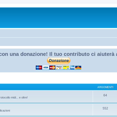
con una donazione! Il tuo contributo ci aiuterà
ARGOMENTI
64
otocollo midi... e oltre!
552
licazioni