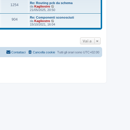
i
i
Re: Routing pcb da schema
1254
m
u
V
da
Kagliostro
o
l
e
21/05/2025, 20:50
m
t
d
e
i
i
Re: Componenti sconosciuti
s
904
m
u
V
da
Kagliostro
s
o
l
e
15/10/2021, 16:04
a
m
t
d
g
e
i
i
g
s
m
u
i
s
o
l
o
Vai a
a
m
t
g
e
i
g
s
m
i
s
o
Contattaci
Cancella cookie
Tutti gli orari sono
UTC+02:00
o
a
m
g
e
g
s
i
s
o
a
g
g
i
o