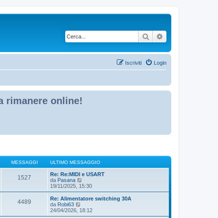
Cerca
Ricerca avanzata
Iscriviti
Login
 a rimanere online!
MESSAGGI
ULTIMO MESSAGGIO
Re: Re:MIDI e USART
1527
V
da
Pasana
e
19/11/2025, 15:30
d
i
Re: Alimentatore switching 30A
4489
u
V
da
Robi63
l
e
24/04/2026, 18:12
t
d