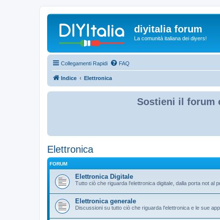
diyitalia forum
La comunità italiana dei diyers!
Collegamenti Rapidi
FAQ
Indice
Elettronica
Sostieni il forum 
Elettronica
FORUM
Elettronica Digitale
Tutto ciò che riguarda l'elettronica digitale, dalla porta not al pr
Elettronica generale
Discussioni su tutto ciò che riguarda l'elettronica e le sue app