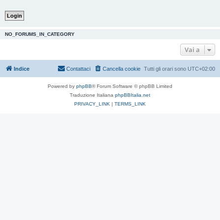
NO_FORUMS_IN_CATEGORY
Vai a
Indice
Contattaci
Cancella cookie
Tutti gli orari sono
UTC+02:00
Powered by
phpBB
® Forum Software © phpBB Limited
Traduzione Italiana
phpBBItalia.net
PRIVACY_LINK
|
TERMS_LINK