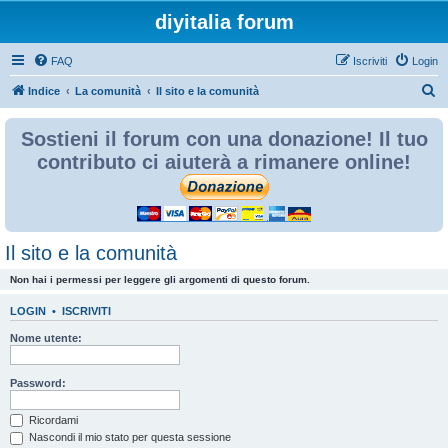
diyitalia forum
FAQ
Iscriviti
Login
C
Indice
La comunità
Il sito e la comunità
e
Sostieni il forum con una donazione! Il tuo
r
contributo ci aiuterà a rimanere online!
c
a
Il sito e la comunità
Non hai i permessi per leggere gli argomenti di questo forum.
LOGIN
•
ISCRIVITI
Nome utente:
Password:
Ricordami
Nascondi il mio stato per questa sessione