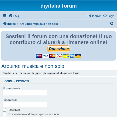
diyitalia forum
FAQ
Iscriviti
Login
C
Indice
Arduino: musica e non solo
e
Sostieni il forum con una donazione! Il tuo
r
contributo ci aiuterà a rimanere online!
c
a
Arduino: musica e non solo
Non hai i permessi per leggere gli argomenti di questo forum.
LOGIN
•
ISCRIVITI
Nome utente:
Password:
Ricordami
Nascondi il mio stato per questa sessione