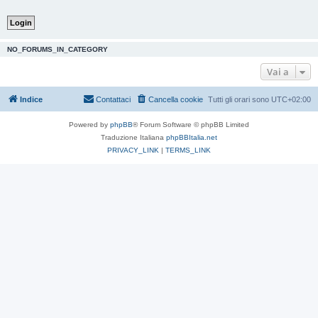
NO_FORUMS_IN_CATEGORY
Vai a
Indice
Contattaci
Cancella cookie
Tutti gli orari sono
UTC+02:00
Powered by
phpBB
® Forum Software © phpBB Limited
Traduzione Italiana
phpBBItalia.net
PRIVACY_LINK
|
TERMS_LINK