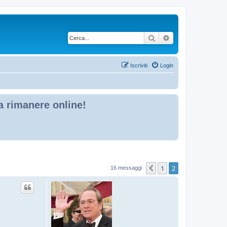
Cerca
Ricerca avanzata
Iscriviti
Login
 a rimanere online!
1
2
Precedente
16 messaggi