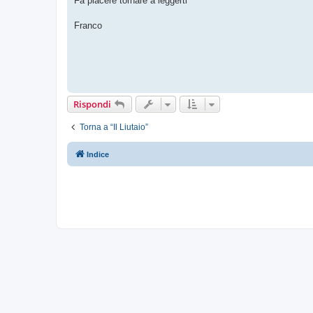
Fa piacere tornare a leggerti
g
i
o
Franco
Rispondi
Torna a “Il Liutaio”
Indice