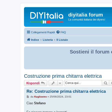
diyitalia forum
La comunità italiana dei diyers!
Collegamenti Rapidi
FAQ
Indice
Liuteria
Il Liutaio
Sostieni il forum 
Costruzione prima chitarra elettrica
Ce
Rispondi
Re: Costruzione prima chitarra elettrica
M
da
Kagliostro
»
25/06/2024, 23:01
e
s
Ciao
Stefano
s
a
g