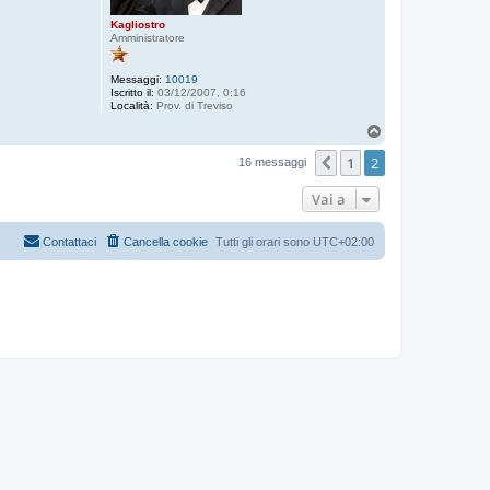
Kagliostro
Amministratore
Messaggi:
10019
Iscritto il:
03/12/2007, 0:16
Località:
Prov. di Treviso
T
o
1
2
p
Precedente
16 messaggi
Vai a
Contattaci
Cancella cookie
Tutti gli orari sono
UTC+02:00