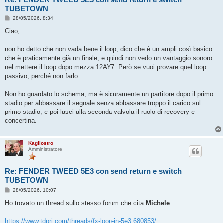
TUBETOWN
M
28/05/2026, 8:34
e
s
Ciao,
s
a
g
non ho detto che non vada bene il loop, dico che è un ampli così basico
g
che è praticamente già un finale, e quindi non vedo un vantaggio sonoro
i
o
nel mettere il loop dopo mezza 12AY7. Però se vuoi provare quel loop
passivo, perché non farlo.
Non ho guardato lo schema, ma è sicuramente un partitore dopo il primo
stadio per abbassare il segnale senza abbassare troppo il carico sul
primo stadio, e poi lasci alla seconda valvola il ruolo di recovery e
concertina.
Kagliostro
Amministratore
Re: FENDER TWEED 5E3 con send return e switch
TUBETOWN
M
28/05/2026, 10:07
e
s
Ho trovato un thread sullo stesso forum che cita
Michele
s
a
g
https://www.tdpri.com/threads/fx-loop-in-5e3.680853/