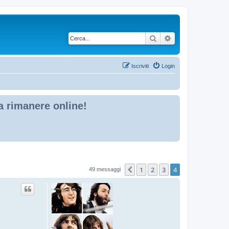
Cerca
Ricerca avanzata
Iscriviti
Login
 a rimanere online!
1
2
3
4
Precedente
49 messaggi