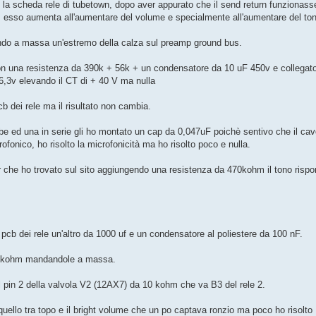
o la scheda rele di tubetown, dopo aver appurato che il send return funzionasse
, esso aumenta all'aumentare del volume e specialmente all'aumentare del to
ndo a massa un'estremo della calza sul preamp ground bus.
con una resistenza da 390k + 56k + un condensatore da 10 uF 450v e collegato
a 6,3v elevando il CT di + 40 V ma nulla
 dei rele ma il risultato non cambia.
ambe ed una in serie gli ho montato un cap da 0,047uF poichè sentivo che il ca
fonico, ho risolto la microfonicità ma ho risolto poco e nulla.
r che ho trovato sul sito aggiungendo una resistenza da 470kohm il tono risp
 pcb dei rele un'altro da 1000 uf e un condensatore al poliestere da 100 nF.
30 kohm mandandole a massa.
l pin 2 della valvola V2 (12AX7) da 10 kohm che va B3 del rele 2.
ello tra topo e il bright volume che un po captava ronzio ma poco ho risolto