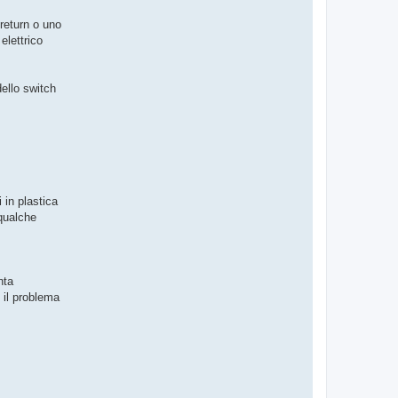
return o uno
lettrico
ello switch
 in plastica
qualche
nta
 il problema