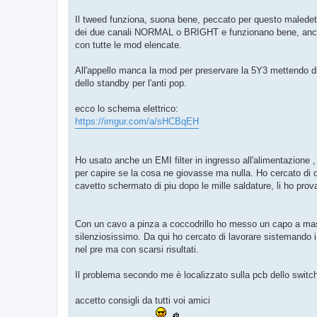
Il tweed funziona, suona bene, peccato per questo maledet
dei due canali NORMAL o BRIGHT e funzionano bene, anche 
con tutte le mod elencate.
All'appello manca la mod per preservare la 5Y3 mettendo du
dello standby per l'anti pop.
ecco lo schema elettrico:
https://imgur.com/a/sHCBqEH
Ho usato anche un EMI filter in ingresso all'alimentazione , 
per capire se la cosa ne giovasse ma nulla. Ho cercato di 
cavetto schermato di piu dopo le mille saldature, li ho prov
Con un cavo a pinza a coccodrillo ho messo un capo a ma
silenziosissimo. Da qui ho cercato di lavorare sistemando i
nel pre ma con scarsi risultati.
Il problema secondo me è localizzato sulla pcb dello swit
accetto consigli da tutti voi amici