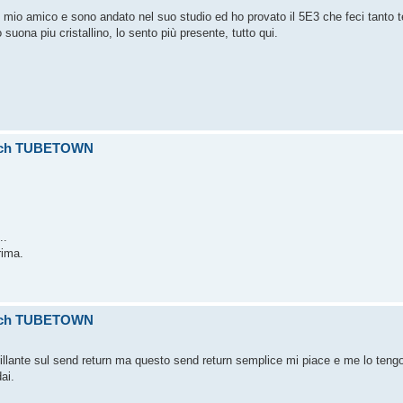
il mio amico e sono andato nel suo studio ed ho provato il 5E3 che feci tanto 
 suona piu cristallino, lo sento più presente, tutto qui.
itch TUBETOWN
..
rima.
itch TUBETOWN
brillante sul send return ma questo send return semplice mi piace e me lo teng
ai.