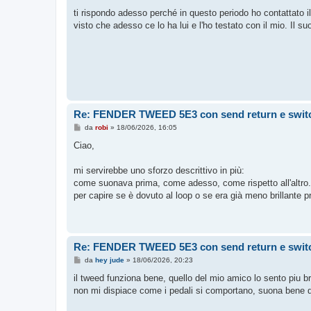
g
ti rispondo adesso perché in questo periodo ho contattato 
i
o
visto che adesso ce lo ha lui e l'ho testato con il mio. Il suo
Re: FENDER TWEED 5E3 con send return e sw
M
da
robi
»
18/06/2026, 16:05
e
s
Ciao,
s
a
g
mi servirebbe uno sforzo descrittivo in più:
g
come suonava prima, come adesso, come rispetto all'altro.
i
o
per capire se è dovuto al loop o se era già meno brillante p
Re: FENDER TWEED 5E3 con send return e sw
M
da
hey jude
»
18/06/2026, 20:23
e
s
il tweed funziona bene, quello del mio amico lo sento piu 
s
non mi dispiace come i pedali si comportano, suona bene d
a
g
g