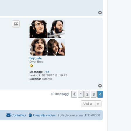
T
o
p
hey jude
Diyer Eroe
Messaggi:
745
Iscritto il:
07/10/2011, 19:22
Località:
Taranto
T
o
1
2
3
4
p
Precedente
49 messaggi
Vai a
Contattaci
Cancella cookie
Tutti gli orari sono
UTC+02:00