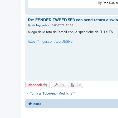
Re: FENDER TWEED 5E3 con send return e sw
M
da
hey jude
»
18/06/2026, 20:37
e
s
allego delle foto dell'ampli con le specifiche del TU e TA
s
a
g
https://imgur.com/a/enJbSP9
g
i
o
Rispondi
Torna a “TubeAmp (Modifiche)”
Indice