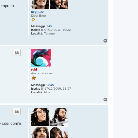
tempo fa
hey jude
Diyer Eroe
Messaggi:
745
Iscritto il:
07/10/2011, 19:22
Località:
Taranto
T
o
p
robi
Amministratore
Messaggi:
9845
Iscritto il:
17/12/2006, 13:57
Località:
Alba
T
o
p
o cosi com'è