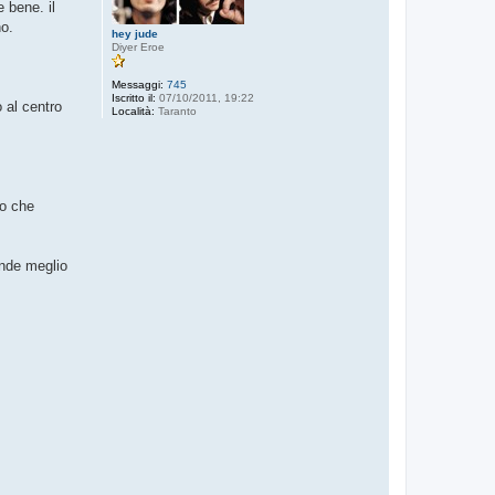
 bene. il
no.
hey jude
Diyer Eroe
Messaggi:
745
Iscritto il:
07/10/2011, 19:22
 al centro
Località:
Taranto
vo che
onde meglio