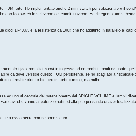
to HUM forte. Ho implementato anche 2 mini switch per selezionare o il send/
con footswitch la selezione dei canali funziona. Ho disegnato uno schema e
e diodi 1N4007, e la resistenza da 100k che ho aggiunto in parallelo ai capi d
smontato i jack metallici nuovi in ingresso ad entrambi i canali ed usato quelli
capire da dove venisse questo HUM persistente, se ho sbagliato a riscaldare 
ati con il multimetro se fossero in corto o meno, ma nulla.
ssa ed uno al centrale del potenziometro del BRIGHT VOLUME e l'ampli dive
 vari cavi che vanno ai potenziometri ed alla pcb pensando di aver localizzato
ch....ma ovviamente non ne sono sicuro.