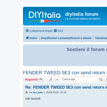
diyitalia forum
La comunità italiana dei diyers!
Collegamenti Rapidi
FAQ
Indice
Amplificatori e preamplificatori a valvole
TubeAmp 
Sostieni il forum 
FENDER TWEED 5E3 con send return
Ce
Rispondi
Re: FENDER TWEED 5E3 con send return
M
da
hey jude
»
16/06/2026, 10:34
e
s
robi buondi
s
a
g