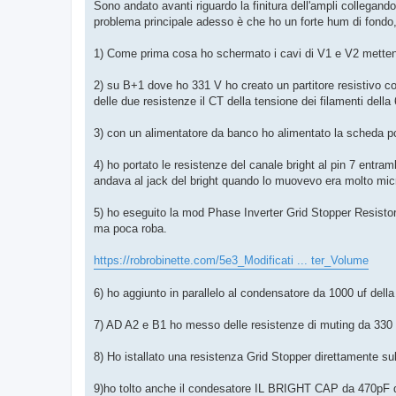
Sono andato avanti riguardo la finitura dell'ampli collegand
i
o
problema principale adesso è che ho un forte hum di fondo
1) Come prima cosa ho schermato i cavi di V1 e V2 mette
2) su B+1 dove ho 331 V ho creato un partitore resistivo 
delle due resistenze il CT della tensione dei filamenti dell
3) con un alimentatore da banco ho alimentato la scheda pcb
4) ho portato le resistenze del canale bright al pin 7 entr
andava al jack del bright quando lo muovevo era molto micro
5) ho eseguito la mod Phase Inverter Grid Stopper Resisto
ma poca roba.
https://robrobinette.com/5e3_Modificati ... ter_Volume
6) ho aggiunto in parallelo al condensatore da 1000 uf della
7) AD A2 e B1 ho messo delle resistenze di muting da 3
8) Ho istallato una resistenza Grid Stopper direttamente su
9)ho tolto anche il condesatore IL BRIGHT CAP da 470pF qu