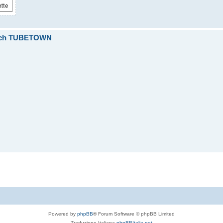
itch TUBETOWN
Powered by
phpBB
® Forum Software © phpBB Limited
Traduzione Italiana
phpBBItalia.net