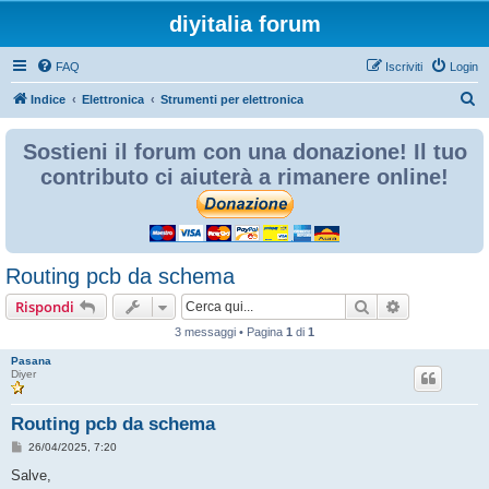
diyitalia forum
FAQ
Iscriviti
Login
C
Indice
Elettronica
Strumenti per elettronica
e
Sostieni il forum con una donazione! Il tuo
r
contributo ci aiuterà a rimanere online!
c
a
Routing pcb da schema
Cerca
Ricerca avan
Rispondi
3 messaggi • Pagina
1
di
1
Pasana
Diyer
Routing pcb da schema
M
26/04/2025, 7:20
e
s
Salve,
s