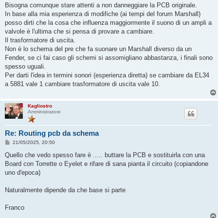
Bisogna comunque stare attenti a non danneggiare la PCB originale.
In base alla mia esperienza di modifiche (ai tempi del forum Marshall)
posso dirti che la cosa che influenza maggiormente il suono di un ampli a
valvole è l'ultima che si pensa di provare a cambiare.
Il trasformatore di uscita.
Non è lo schema del pre che fa suonare un Marshall diverso da un
Fender, se ci fai caso gli schemi si assomigliano abbastanza, i finali sono
spesso uguali.
Per darti l'idea in termini sonori (esperienza diretta) se cambiare da EL34
a 5881 vale 1 cambiare trasformatore di uscita vale 10.
Kagliostro
Amministratore
Re: Routing pcb da schema
M
21/05/2025, 20:50
e
s
Quello che vedo spesso fare è ..... buttare la PCB e sostituirla con una
s
Board con Torrette o Eyelet e rifare di sana pianta il circuito (copiandone
a
g
uno d'epoca)
g
i
o
Naturalmente dipende da che base si parte
Franco