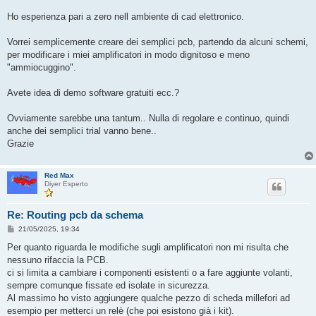
a
g
Ho esperienza pari a zero nell ambiente di cad elettronico.
g
i
o
Vorrei semplicemente creare dei semplici pcb, partendo da alcuni schemi,
per modificare i miei amplificatori in modo dignitoso e meno
"ammiocuggino".
Avete idea di demo software gratuiti ecc.?
Ovviamente sarebbe una tantum.. Nulla di regolare e continuo, quindi
anche dei semplici trial vanno bene..
Grazie
Red Max
Diyer Esperto
Re: Routing pcb da schema
M
21/05/2025, 19:34
e
s
Per quanto riguarda le modifiche sugli amplificatori non mi risulta che
s
nessuno rifaccia la PCB.
a
g
ci si limita a cambiare i componenti esistenti o a fare aggiunte volanti,
g
sempre comunque fissate ed isolate in sicurezza.
i
o
Al massimo ho visto aggiungere qualche pezzo di scheda millefori ad
esempio per metterci un relè (che poi esistono già i kit).