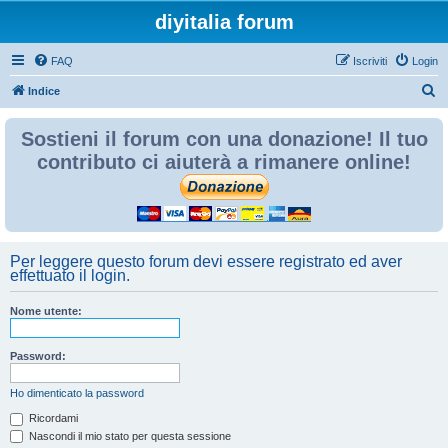
diyitalia forum
FAQ
Iscriviti
Login
C
Indice
e
Sostieni il forum con una donazione! Il tuo
r
contributo ci aiuterà a rimanere online!
c
a
Per leggere questo forum devi essere registrato ed aver
effettuato il login.
Nome utente:
Password:
Ho dimenticato la password
Ricordami
Nascondi il mio stato per questa sessione